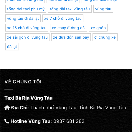
tổng đài taxi phú mỹ
tổng đài taxi vũng tàu
vũng tàu
vũng tàu đi đà lạt
xe 7 chỗ đi vũng tàu
xe 16 chỗ đi vũng tàu
xe chạy đường dài
xe ghép
xe sài gòn đi vũng tàu
xe đưa đón sân bay
đi chung xe
đà lạt
VỀ CHÚNG TÔI
Taxi Bà Rịa Vũng Tàu
Địa Chỉ:
Thành phố Vũng Tàu, Tỉnh Bà Rịa Vũng Tàu
Hotline Vũng Tàu:
0937 681 282