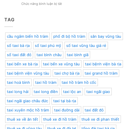
Nghiệm
Mới
ở
Chức năng bình luận bị tắt
Cập
Mới
Nhất
Tây
Nhật
Lạ
2024
Ninh
Giá
và
Đi
TAG
Vé,
Tiện
Vũng
Lịch
Lợi
Tàu:
Trình,
Lịch
Kinh
cầu ngắm biển hồ tràm
phố đi bộ hồ tràm
sân bay vũng tàu
Trình,
Nghiệm
Giá
Du
số taxi bà rịa
số taxi phú mỹ
số taxi vũng tàu giá rẻ
Vé,
Lịch
Xe
2024
số taxi đất đỏ
taxi bình châu
taxi bình giã
Thuê
&
taxi bến xe bà rịa
taxi bến xe vũng tàu
taxi bệnh viện bà rịa
Kinh
Nghiệm
taxi bệnh viện vũng tàu
taxi chợ bà rịa
taxi grand hồ tràm
Du
Lịch
taxi hoà bình
taxi hồ tràm
taxi hồ tràm hồ cốc
taxi long hải
taxi long điền
taxi lộc an
taxi ngãi giao
taxi ngãi giao châu đức
taxi tại bà rịa
taxi xuyên mộc hồ tràm
taxi đường dài
taxi đất đỏ
thuê xe về ăn tết
thuê xe đi hồ tràm
thuê xe đi phan thiết
thuê xe đi vũng tàu
thuê xe đi đà lạt
tổng đài taxi bà rịa