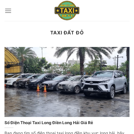
Skip
to
content
TAXI ĐẤT ĐỎ
Số Điện Thoại Taxi Long Điền Long Hải Giá Rẻ
Bạn đang tìm số điện thoại taxi long điền khu vực long hải, hãy