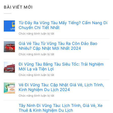
BÀI VIẾT MỚI
Từ Đây Ra Vũng Tàu Mấy Tiếng? Cẩm Nang Di
Chuyển Chi Tiết Nhất
ở
Chức năng bình luận bị tắt
Từ
Đây
Giá Vé Tàu Từ Vũng Tàu Ra Côn Đảo Bao
Ra
Nhiêu? Cập Nhật Mới Nhất 2024
Vũng
ở
Chức năng bình luận bị tắt
Tàu
Giá
Mấy
Vé
Đi Vũng Tàu Bằng Tàu Siêu Tốc: Trải Nghiệm
Tiếng?
Tàu
Cẩm
Mới Lạ và Tiện Lợi
Từ
Nang
ở
Chức năng bình luận bị tắt
Vũng
Di
Đi
Tàu
Chuyển
Vũng
Vé Đi Vũng Tàu: Cập Nhật Giá Vé, Lịch Trình,
Ra
Chi
Tàu
Côn
Kinh Nghiệm Du Lịch 2024
Tiết
Bằng
Đảo
Nhất
ở
Chức năng bình luận bị tắt
Tàu
Bao
Vé
Siêu
Nhiêu?
Đi
Tây Ninh Đi Vũng Tàu: Lịch Trình, Giá Vé, Xe
Tốc:
Cập
Vũng
Trải
Thuê & Kinh Nghiệm Du Lịch
Nhật
Tàu: