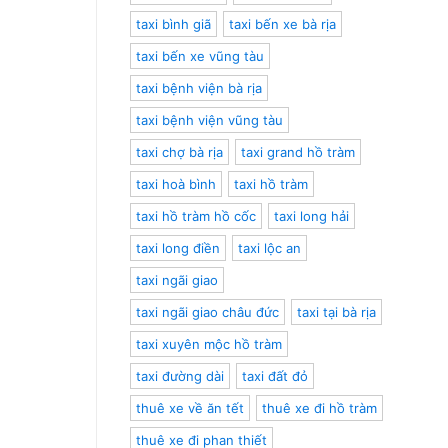
Du
Lịch
taxi bình giã
taxi bến xe bà rịa
taxi bến xe vũng tàu
taxi bệnh viện bà rịa
taxi bệnh viện vũng tàu
taxi chợ bà rịa
taxi grand hồ tràm
taxi hoà bình
taxi hồ tràm
taxi hồ tràm hồ cốc
taxi long hải
taxi long điền
taxi lộc an
taxi ngãi giao
taxi ngãi giao châu đức
taxi tại bà rịa
taxi xuyên mộc hồ tràm
taxi đường dài
taxi đất đỏ
thuê xe về ăn tết
thuê xe đi hồ tràm
thuê xe đi phan thiết