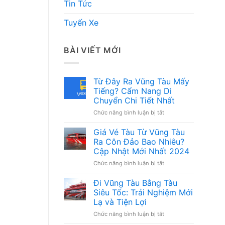
Tin Tức
Tuyến Xe
BÀI VIẾT MỚI
Từ Đây Ra Vũng Tàu Mấy
Tiếng? Cẩm Nang Di
Chuyển Chi Tiết Nhất
ở
Chức năng bình luận bị tắt
Từ
Đây
Giá Vé Tàu Từ Vũng Tàu
Ra
Ra Côn Đảo Bao Nhiêu?
Vũng
Cập Nhật Mới Nhất 2024
Tàu
ở
Chức năng bình luận bị tắt
Mấy
Giá
Tiếng?
Vé
Cẩm
Đi Vũng Tàu Bằng Tàu
Tàu
Nang
Siêu Tốc: Trải Nghiệm Mới
Từ
Di
Lạ và Tiện Lợi
Vũng
Chuyển
ở
Chức năng bình luận bị tắt
Tàu
Chi
Đi
Ra
Tiết