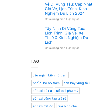
Vũng
Côn
Nhất
Vé Đi Vũng Tàu: Cập Nhật
Tàu
Đảo
Giá Vé, Lịch Trình, Kinh
Bằng
Bao
Nghiệm Du Lịch 2024
Tàu
Nhiêu?
ở
Chức năng bình luận bị tắt
Siêu
Cập
Vé
Tốc:
Nhật
Đi
Trải
Mới
Tây Ninh Đi Vũng Tàu:
Vũng
Nghiệm
Nhất
Lịch Trình, Giá Vé, Xe
Tàu:
Mới
2024
Thuê & Kinh Nghiệm Du
Cập
Lạ
Lịch
Nhật
và
Giá
Tiện
ở
Chức năng bình luận bị tắt
Vé,
Lợi
Tây
Lịch
Ninh
Trình,
Đi
TAG
Kinh
Vũng
Nghiệm
Tàu:
Du
Lịch
cầu ngắm biển hồ tràm
Lịch
Trình,
2024
Giá
phố đi bộ hồ tràm
sân bay vũng tàu
Vé,
Xe
số taxi bà rịa
số taxi phú mỹ
Thuê
&
số taxi vũng tàu giá rẻ
Kinh
Nghiệm
số taxi đất đỏ
taxi bình châu