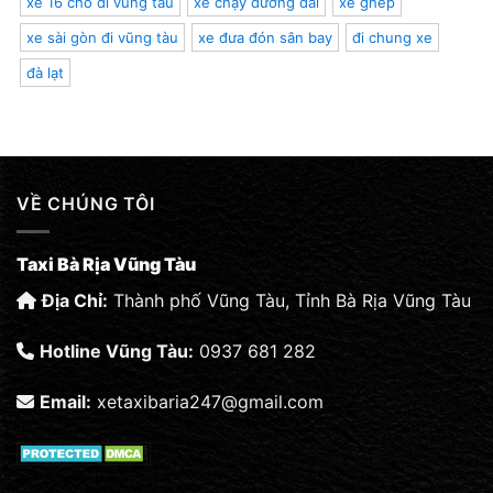
xe 16 chỗ đi vũng tàu
xe chạy đường dài
xe ghép
xe sài gòn đi vũng tàu
xe đưa đón sân bay
đi chung xe
đà lạt
VỀ CHÚNG TÔI
Taxi Bà Rịa Vũng Tàu
Địa Chỉ:
Thành phố Vũng Tàu, Tỉnh Bà Rịa Vũng Tàu
Hotline Vũng Tàu:
0937 681 282
Email:
xetaxibaria247@gmail.com