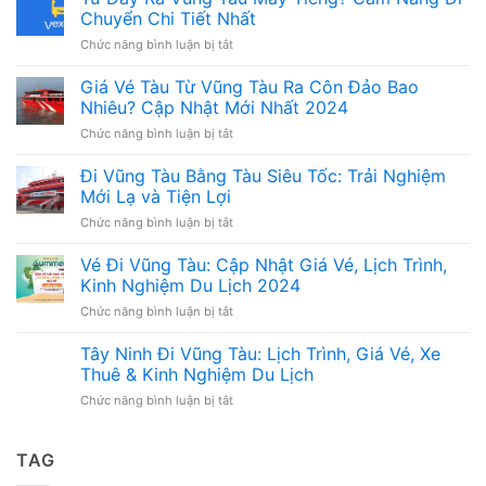
Chuyển Chi Tiết Nhất
ở
Chức năng bình luận bị tắt
Từ
Đây
Giá Vé Tàu Từ Vũng Tàu Ra Côn Đảo Bao
Ra
Nhiêu? Cập Nhật Mới Nhất 2024
Vũng
ở
Chức năng bình luận bị tắt
Tàu
Giá
Mấy
Vé
Đi Vũng Tàu Bằng Tàu Siêu Tốc: Trải Nghiệm
Tiếng?
Tàu
Cẩm
Mới Lạ và Tiện Lợi
Từ
Nang
ở
Chức năng bình luận bị tắt
Vũng
Di
Đi
Tàu
Chuyển
Vũng
Vé Đi Vũng Tàu: Cập Nhật Giá Vé, Lịch Trình,
Ra
Chi
Tàu
Côn
Kinh Nghiệm Du Lịch 2024
Tiết
Bằng
Đảo
Nhất
ở
Chức năng bình luận bị tắt
Tàu
Bao
Vé
Siêu
Nhiêu?
Đi
Tây Ninh Đi Vũng Tàu: Lịch Trình, Giá Vé, Xe
Tốc:
Cập
Vũng
Trải
Thuê & Kinh Nghiệm Du Lịch
Nhật
Tàu:
Nghiệm
Mới
ở
Chức năng bình luận bị tắt
Cập
Mới
Nhất
Tây
Nhật
Lạ
2024
Ninh
Giá
và
Đi
TAG
Vé,
Tiện
Vũng
Lịch
Lợi