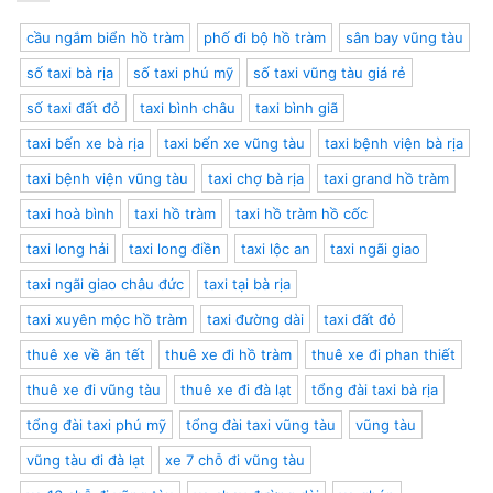
Tàu:
Trình,
Lịch
Kinh
cầu ngắm biển hồ tràm
phố đi bộ hồ tràm
sân bay vũng tàu
Trình,
Nghiệm
Giá
Du
số taxi bà rịa
số taxi phú mỹ
số taxi vũng tàu giá rẻ
Vé,
Lịch
Xe
2024
số taxi đất đỏ
taxi bình châu
taxi bình giã
Thuê
&
taxi bến xe bà rịa
taxi bến xe vũng tàu
taxi bệnh viện bà rịa
Kinh
Nghiệm
taxi bệnh viện vũng tàu
taxi chợ bà rịa
taxi grand hồ tràm
Du
Lịch
taxi hoà bình
taxi hồ tràm
taxi hồ tràm hồ cốc
taxi long hải
taxi long điền
taxi lộc an
taxi ngãi giao
taxi ngãi giao châu đức
taxi tại bà rịa
taxi xuyên mộc hồ tràm
taxi đường dài
taxi đất đỏ
thuê xe về ăn tết
thuê xe đi hồ tràm
thuê xe đi phan thiết
thuê xe đi vũng tàu
thuê xe đi đà lạt
tổng đài taxi bà rịa
tổng đài taxi phú mỹ
tổng đài taxi vũng tàu
vũng tàu
vũng tàu đi đà lạt
xe 7 chỗ đi vũng tàu